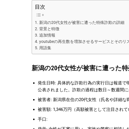
目次
新潟の20代女性が被害に遭った特殊詐欺の詳細
背景と特徴
追加情報
youtubeの再生数を増加させるサービスとそのリ
用語集
新潟の20代女性が被害に遭った
発生日時: 具体的な詐欺行為の実行日は報道で
公表されました。詐欺の過程は数日～数週間に
被害者: 新潟県在住の20代女性（氏名や詳細
被害額: 1,346万円（高額被害として注目され
手口: