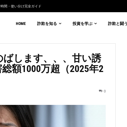
付時間・使い分け完全ガイド
利通貨詐欺の見分け方
HOME
詐欺を知る
投資を学ぶ
詐欺と闘
生数のばします、、、甘い誘
1000万超（2025年2
0