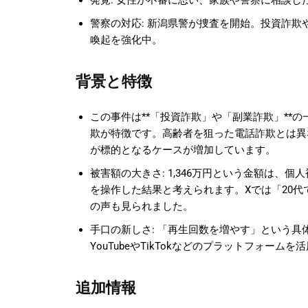
発覚: 女性が不審に思い、家族や警察に相談
警察の対応: 新潟県警が捜査を開始。投資詐欺
喚起を強化中。
背景と特徴
この事件は**「投資詐欺」や「副業詐欺」**
欺が特徴です。高齢者を狙った電話詐欺とは異な
が標的となるケースが増加しています。
被害額の大きさ: 1,346万円という金額は、
を操作した結果と考えられます。Xでは「20
の声も見られました。
手口の新しさ: 「再生回数を増やす」という
YouTubeやTikTokなどのプラットフォー
追加情報