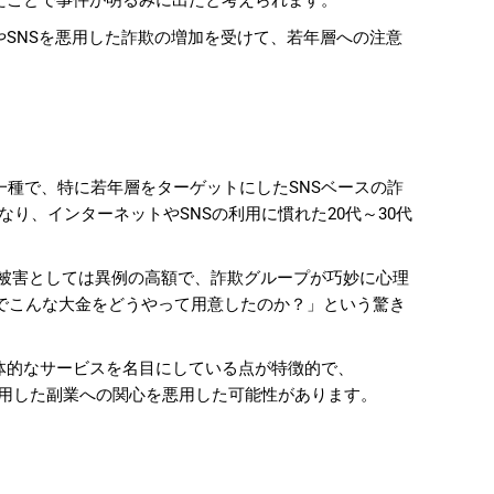
したことで事件が明るみに出たと考えられます。
やSNSを悪用した詐欺の増加を受けて、若年層への注意
の一種で、特に若年層をターゲットにしたSNSベースの詐
り、インターネットやSNSの利用に慣れた20代～30代
個人被害としては異例の高額で、詐欺グループが巧妙に心理
代でこんな大金をどうやって用意したのか？」という驚き
具体的なサービスを名目にしている点が特徴的で、
ムを活用した副業への関心を悪用した可能性があります。