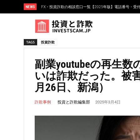
NEWS
FX・投資詐欺の相談窓口一覧【2025年版】電話番号・受
FXスワップポイント運用とは？仕組み・リスク・高金
TAGS
投資詐欺
副業youtubeの再
いは詐欺だった。被害総額
月26日、新潟）
投資と詐欺編集部
詐欺事例
2025年3月4日