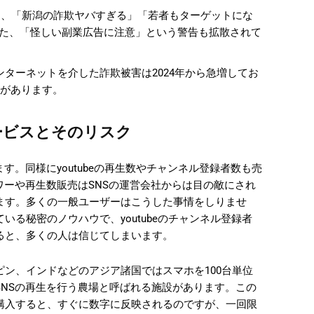
なり、「新潟の詐欺ヤバすぎる」「若者もターゲットにな
た、「怪しい副業広告に注意」という警告も拡散されて
インターネットを介した詐欺被害は2024年から急増してお
計があります。
サービスとそのリスク
す。同様にyoutubeの再生数やチャンネル登録者数も売
ワーや再生数販売はSNSの運営会社からは目の敵にされ
ます。多くの一般ユーザーはこうした事情をしりませ
る秘密のノウハウで、youtubeのチャンネル登録者
ると、多くの人は信じてしまいます。
ン、インドなどのアジア諸国ではスマホを100台単位
NSの再生を行う農場と呼ばれる施設があります。この
購入すると、すぐに数字に反映されるのですが、一回限