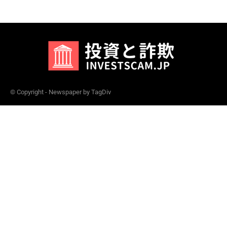
© Copyright - Newspaper by TagDiv