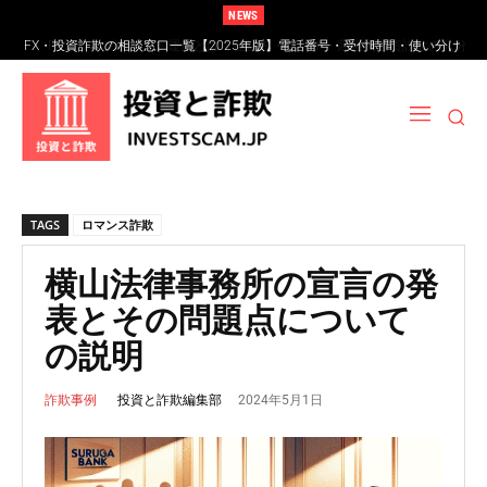
NEWS
FX・投資詐欺の相談窓口一覧【2025年版】電話番号・受付時間・使い分け
FXスワップポイント運用とは？仕組み・リスク・高金利通貨詐欺の見分け
完全ガイド
方
TAGS
ロマンス詐欺
横山法律事務所の宣言の発
表とその問題点について
の説明
2024年5月1日
投資と詐欺編集部
詐欺事例