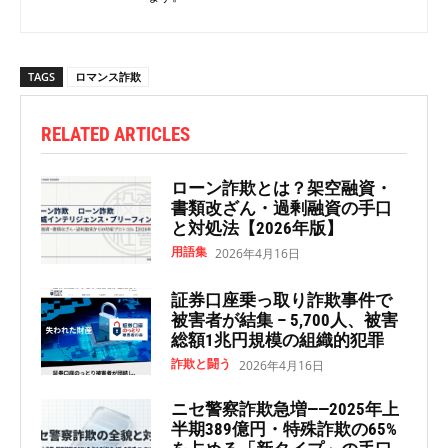
TAGS
ロマンス詐欺
RELATED ARTICLES
ローン詐欺とは？架空融資・
書類改ざん・過剰融資の手口
と対処法【2026年版】
用語集
2026年4月16日
証券口座乗っ取り詐欺事件で
被害者が結集 – 5,700人、被害
総額1兆円規模の組織的犯罪
詐欺と闘う
2026年4月16日
ニセ警察詐欺急増——2025年上
半期389億円・特殊詐欺の65%