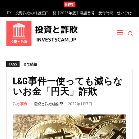
NEWS
FX・投資詐欺の相談窓口一覧【2025年版】電話番号・受付時間・使い分け
完全ガイド
TAGS
まて続報
L&G事件ー使っても減らな
いお金「円天」詐欺
2022年1月7日
投資と詐欺編集部
詐欺事例