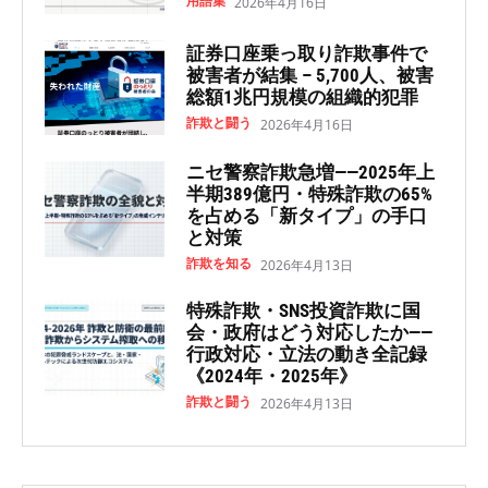
用語集
2026年4月16日
証券口座乗っ取り詐欺事件で
被害者が結集 – 5,700人、被害
総額1兆円規模の組織的犯罪
詐欺と闘う
2026年4月16日
ニセ警察詐欺急増——2025年上
半期389億円・特殊詐欺の65%
を占める「新タイプ」の手口
と対策
詐欺を知る
2026年4月13日
特殊詐欺・SNS投資詐欺に国
会・政府はどう対応したか——
行政対応・立法の動き全記録
《2024年・2025年》
詐欺と闘う
2026年4月13日