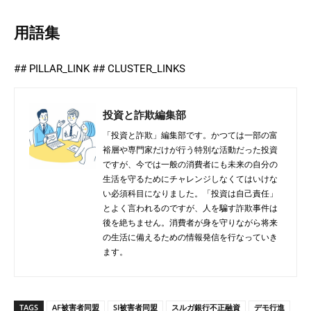
用語集
## PILLAR_LINK ## CLUSTER_LINKS
投資と詐欺編集部
「投資と詐欺」編集部です。かつては一部の富
裕層や専門家だけが行う特別な活動だった投資
ですが、今では一般の消費者にも未来の自分の
生活を守るためにチャレンジしなくてはいけな
い必須科目になりました。「投資は自己責任」
とよく言われるのですが、人を騙す詐欺事件は
後を絶ちません。消費者が身を守りながら将来
の生活に備えるための情報発信を行なっていき
ます。
TAGS
AF被害者同盟
SI被害者同盟
スルガ銀行不正融資
デモ行進