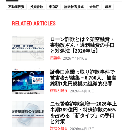
不動産投資
投資詐欺
東京駅
詐欺被害撲滅
金融庁
銀座
RELATED ARTICLES
ローン詐欺とは？架空融資・
書類改ざん・過剰融資の手口
と対処法【2026年版】
用語集
2026年4月16日
証券口座乗っ取り詐欺事件で
被害者が結集 – 5,700人、被害
総額1兆円規模の組織的犯罪
詐欺と闘う
2026年4月16日
ニセ警察詐欺急増——2025年上
半期389億円・特殊詐欺の65%
を占める「新タイプ」の手口
と対策
詐欺を知る
2026年4月13日