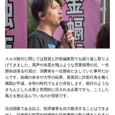
スルガ銀行に関しては投資と詐欺編集部でも繰り返し取り上
げてきました。罵声や灰皿が飛ぶような営業指導の元、一生
懸命頑張る行員が、消費者を一生懸命だましていた事件だか
らです。組織の命令や力学の結果、真面目に詐欺行為を働く
構図が平成、令和の時代でもまだ存在します。銀行のような
きちんとした企業と世間的に目される企業ですら、こうした
風土を抱え込んでいるのが現状です。
法治国家である以上、犯罪被害を自力救済することはできま
せん。計画的な犯罪や組織的な詐欺事件は取り締まられるべ