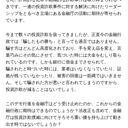
きです。一連の投資詐欺事件に対する解決に向けたリーダー
シップをとるべき立場にある金融庁の活動に期待が寄せられ
ています。
今まで数々の投資詐欺を扱ってきましたが、正直今の金融行
政では「騙したもの勝ち」と言っても過言ではありません。
騙す方はどんどん高度化されており、手を変え品を変え、言
葉巧みにその気にさせて、気づいた時には大金をむしり取ら
れているのです。しかも銀行に借金までさせられて。
騙されたと時づいた時には、業者はいなくなっていたり、証
拠が残っていなかったり、被害の回復は一筋縄ではいきませ
ん。そして騙された方が悪いと言われてしまうのですから、
投資詐欺が減ることはないでしょう。
このデモ行進を金融庁はどう受け止めたのか、これからの金
融行政に期待はできるのでしょうか？法改正も含めて、金融
庁は投資詐欺撲滅に向けてそろそろ重い腰を持ち上げて動き
出す時ではないでしょうか？