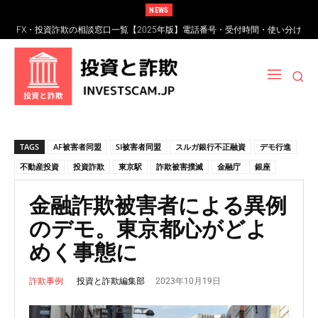
NEWS
FX・投資詐欺の相談窓口一覧【2025年版】電話番号・受付時間・使い分け
FXスワップポイント運用とは？仕組み・リスク・高金利通貨詐欺の見分け
完全ガイド
方
TAGS
AF被害者同盟
SI被害者同盟
スルガ銀行不正融資
デモ行進
不動産投資
投資詐欺
東京駅
詐欺被害撲滅
金融庁
銀座
金融詐欺被害者による異例
のデモ。東京都心がどよ
めく事態に
2023年10月19日
投資と詐欺編集部
詐欺事例