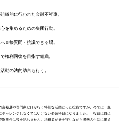
が組織的に行われた金融不祥事。
関心を集めるための集団行動。
陣へ直接質問・抗議できる場。
団で権利回復を目指す組織。
議活動の法的助言も行う。
の富裕層や専門家だけが行う特別な活動だった投資ですが、今では一般
にチャレンジしなくてはいけない必須科目になりました。「投資は自己
詐欺事件は後を絶ちません。消費者が身を守りながら将来の生活に備え