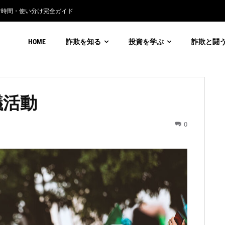
付時間・使い分け完全ガイド
HOME
詐欺を知る
投資を学ぶ
詐欺と闘
議活動
0