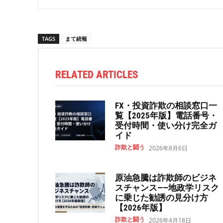
TAGS
まて続報
RELATED ARTICLES
FX・投資詐欺の相談窓口一
覧【2025年版】電話番号・
受付時間・使い分け完全ガ
イド
詐欺と闘う
2026年8月6日
原油急騰は詐欺師のビジネ
スチャンス——地政学リスク
に乗じた勧誘の見分け方
【2026年版】
詐欺と闘う
2026年4月18日