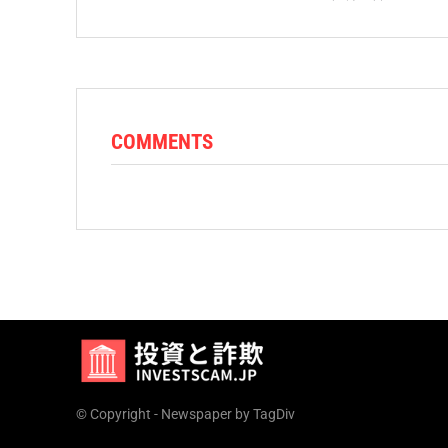
COMMENTS
© Copyright - Newspaper by TagDiv