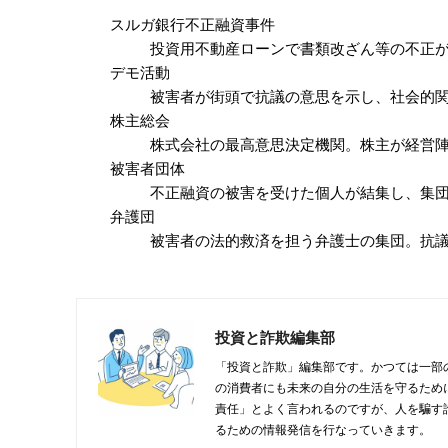
スルガ銀行不正融資事件
投資用不動産ローンで書類改ざん等の不正
デモ活動
被害者が街頭で抗議の意思を示し、社会的
株主総会
株式会社の最高意思決定機関。株主が経営
被害者団体
不正融資の被害を受けた個人が結集し、集
弁護団
被害者の法的救済を担う弁護士の集団。抗
投資と詐欺編集部
「投資と詐欺」編集部です。かつては一部
の消費者にも未来の自分の生活を守るため
責任」とよく言われるのですが、人を騙す
るための情報発信を行なっていきます。