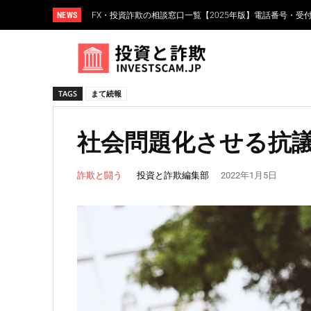
NEWS
FX・投資詐欺の相談窓口一覧【2025年版】電話番号・受
TAGS
まて続報
社会問題化させる抗
投資と詐欺編集部
詐欺と闘う
2022年1月5日