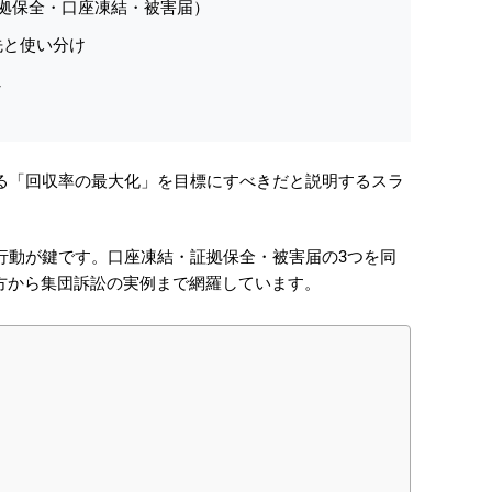
拠保全・口座凍結・被害届）
先と使い分け
し
行動が鍵です。口座凍結・証拠保全・被害届の3つを同
方から集団訴訟の実例まで網羅しています。