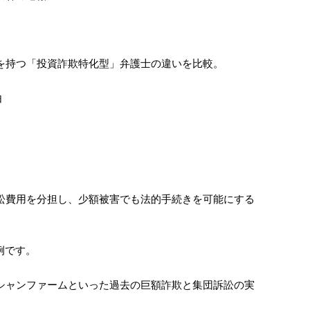
由
例です。