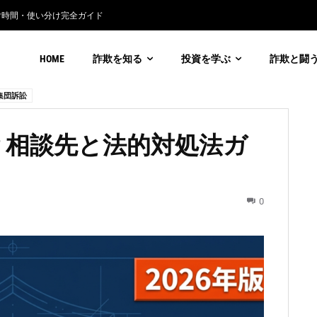
付時間・使い分け完全ガイド
利通貨詐欺の見分け方
HOME
詐欺を知る
投資を学ぶ
詐欺と闘
集団訴訟
？相談先と法的対処法ガ
0