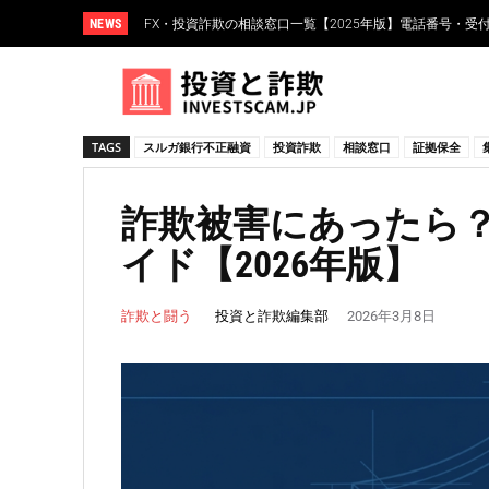
NEWS
FX・投資詐欺の相談窓口一覧【2025年版】電話番号・受
FXスワップポイント運用とは？仕組み・リスク・高金
TAGS
スルガ銀行不正融資
投資詐欺
相談窓口
証拠保全
詐欺被害にあったら
イド【2026年版】
投資と詐欺編集部
詐欺と闘う
2026年3月8日