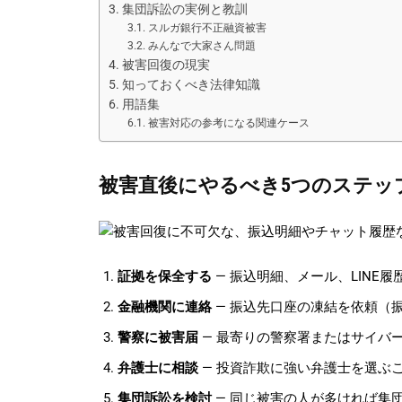
集団訴訟の実例と教訓
スルガ銀行不正融資被害
みんなで大家さん問題
被害回復の現実
知っておくべき法律知識
用語集
被害対応の参考になる関連ケース
被害直後にやるべき5つのステッ
証拠を保全する
— 振込明細、メール、LINE
金融機関に連絡
— 振込先口座の凍結を依頼（
警察に被害届
— 最寄りの警察署またはサイバ
弁護士に相談
— 投資詐欺に強い弁護士を選ぶ
集団訴訟を検討
— 同じ被害の人が多ければ集