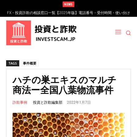
NEWS
FX・投資詐欺の相談窓口一覧【2025年版】電話番号・受付時間・使い分け
完全ガイド
TAGS
事件概要
ハチの巣エキスのマルチ
商法ー全国八葉物流事件
2022年1月7日
投資と詐欺編集部
詐欺事例