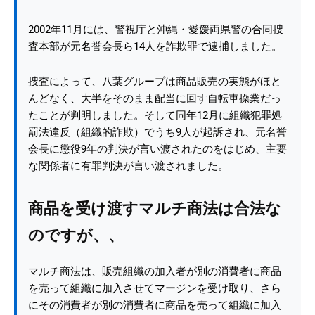
2002年11月には、警視庁と沖縄・愛媛両県警の合同捜
査本部が元名誉会長ら14人を詐欺罪で逮捕しました。
捜査によって、八葉グループは商品販売の実態がほと
んどなく、大半をそのまま配当に回す自転車操業だっ
たことが判明しました。そして同年12月に組織犯罪処
罰法違反（組織的詐欺）でうち9人が起訴され、元名誉
会長に懲役9年の判決が言い渡されたのをはじめ、主要
な関係者に有罪判決が言い渡されました。
商品を受け渡すマルチ商法は合法な
のですが、、
マルチ商法は、販売組織の加入者が別の消費者に商品
を売って組織に加入させてマージンを受け取り、さら
にその消費者が別の消費者に商品を売って組織に加入