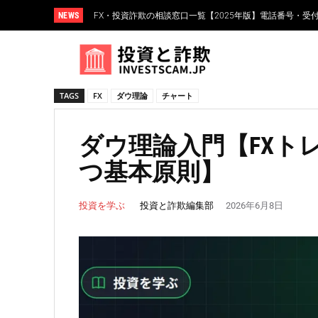
NEWS
FX・投資詐欺の相談窓口一覧【2025年版】電話番号・受
FXスワップポイント運用とは？仕組み・リスク・高金利
TAGS
FX
ダウ理論
チャート
ダウ理論入門【FXト
つ基本原則】
投資と詐欺編集部
投資を学ぶ
2026年6月8日