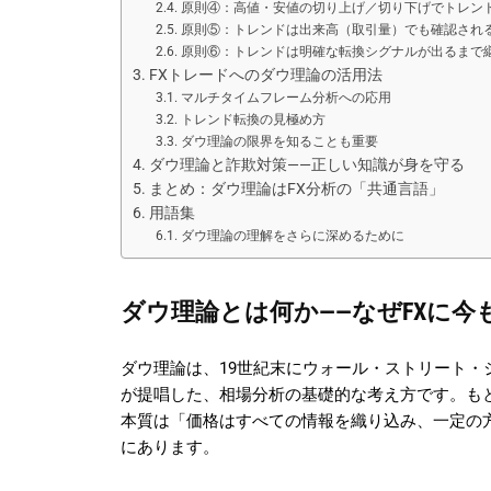
原則④：高値・安値の切り上げ／切り下げでトレン
原則⑤：トレンドは出来高（取引量）でも確認され
原則⑥：トレンドは明確な転換シグナルが出るまで
FXトレードへのダウ理論の活用法
マルチタイムフレーム分析への応用
トレンド転換の見極め方
ダウ理論の限界を知ることも重要
ダウ理論と詐欺対策——正しい知識が身を守る
まとめ：ダウ理論はFX分析の「共通言語」
用語集
ダウ理論の理解をさらに深めるために
ダウ理論とは何か——なぜFXに今
ダウ理論は、19世紀末にウォール・ストリート・ジャ
が提唱した、相場分析の基礎的な考え方です。も
本質は「価格はすべての情報を織り込み、一定の
にあります。