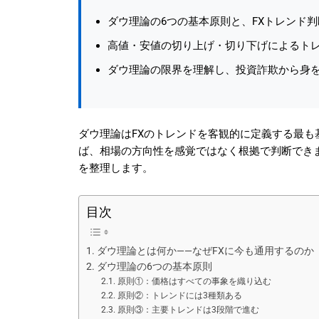
ダウ理論の6つの基本原則と、FXトレンド
高値・安値の切り上げ・切り下げによるト
ダウ理論の限界を理解し、投資詐欺から身
ダウ理論はFXのトレンドを客観的に定義する最も
ば、相場の方向性を感覚ではなく根拠で判断でき
を整理します。
目次
ダウ理論とは何か——なぜFXに今も通用するのか
ダウ理論の6つの基本原則
原則①：価格はすべての事象を織り込む
原則②：トレンドには3種類ある
原則③：主要トレンドは3段階で進む