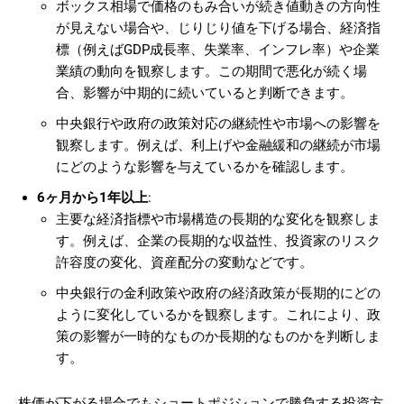
ボックス相場で価格のもみ合いが続き値動きの方向性
が見えない場合や、じりじり値を下げる場合、経済指
標（例えばGDP成長率、失業率、インフレ率）や企業
業績の動向を観察します。この期間で悪化が続く場
合、影響が中期的に続いていると判断できます。
中央銀行や政府の政策対応の継続性や市場への影響を
観察します。例えば、利上げや金融緩和の継続が市場
にどのような影響を与えているかを確認します​
。
6ヶ月から1年以上
:
主要な経済指標や市場構造の長期的な変化を観察しま
す。例えば、企業の長期的な収益性、投資家のリスク
許容度の変化、資産配分の変動などです。
中央銀行の金利政策や政府の経済政策が長期的にどの
ように変化しているかを観察します。これにより、政
策の影響が一時的なものか長期的なものかを判断しま
す​
。
株価が下がる場合でもショートポジションで勝負する投資方