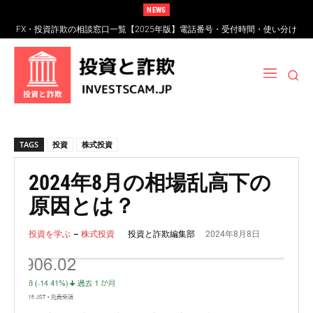
NEWS
FX・投資詐欺の相談窓口一覧【2025年版】電話番号・受付時間・使い分け
FXスワップポイント運用とは？仕組み・リスク・高金利通貨詐欺の見分け
完全ガイド
方
TAGS
投資
株式投資
2024年8月の相場乱高下の
原因とは？
2024年8月8日
投資と詐欺編集部
投資を学ぶ
株式投資