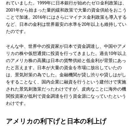
れていました​
。1999年に日本銀行が始めたゼロ金利政策は、
2001年から始まった量的緩和政策で大量の資金供給をおこう
ことで加速。2016年にはさらにマイナス金利政策も導入する
など、日本の金利は世界最安の水準を20年以上も維持してい
たのです。
そんな中、世界中の投資家が日本で資金調達し、中国やアメ
リカの株や仮想通貨に投資を行ってきました。過去10年以上
のアメリカ株の高騰は日本の貨幣供給と低金利が背景にあっ
たと言えます。日本が大量の資金を市場に放出していたの
は、景気対策の為でした。金融機関が貸し渋りや貸しはがし
をすることなく、国内企業に融資を行うという建付けで実施
された景気刺激策だったわけですが、皮肉なことに海外の機
関投資家が低利で資金調達を行う資金源になっていたという
わけです。
アメリカの利下げと日本の利上げ