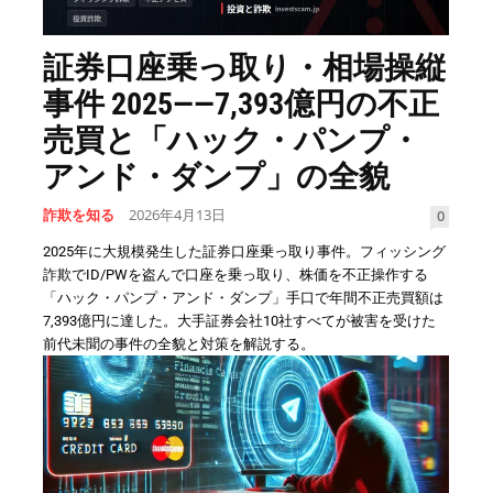
証券口座乗っ取り・相場操縦
事件 2025——7,393億円の不正
売買と「ハック・パンプ・
アンド・ダンプ」の全貌
詐欺を知る
2026年4月13日
0
2025年に大規模発生した証券口座乗っ取り事件。フィッシング
詐欺でID/PWを盗んで口座を乗っ取り、株価を不正操作する
「ハック・パンプ・アンド・ダンプ」手口で年間不正売買額は
7,393億円に達した。大手証券会社10社すべてが被害を受けた
前代未聞の事件の全貌と対策を解説する。