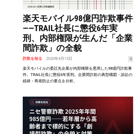
楽天モバイル98億円詐欺事件
——TRAIL社長に懲役6年実
刑、内部権限が生んだ「企業
間詐欺」の全貌
詐欺を知る
2026年4月13日
0
楽天モバイルの委託先企業が內部権限を悪用した98億円詐欺事
件。TRAIL社長に懲役6年実刑。企業間詐欺の典型構図・訴訟の
経緯・再発防止の要点を分析。