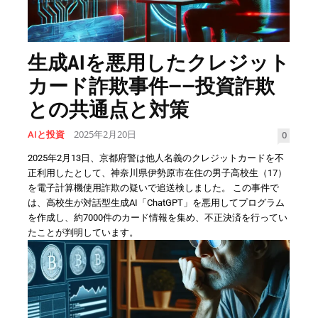
生成AIを悪用したクレジット
カード詐欺事件——投資詐欺
との共通点と対策
AIと投資
2025年2月20日
0
2025年2月13日、京都府警は他人名義のクレジットカードを不
正利用したとして、神奈川県伊勢原市在住の男子高校生（17）
を電子計算機使用詐欺の疑いで追送検しました。 この事件で
は、高校生が対話型生成AI「ChatGPT」を悪用してプログラム
を作成し、約7000件のカード情報を集め、不正決済を行ってい
たことが判明しています。