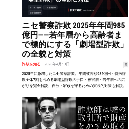
ニセ警察詐欺 2025年年間985
億円——若年層から高齢者ま
で標的にする「劇場型詐欺」
の全貌と対策
詐欺を知る
2026年4月13日
0
2025年に急増したニセ警察詐欺。年間被害額985億円・特殊詐
欺全体7割を占める劇場型詐欺の手口・被害層・若年層への広
がりを完全解説。自分・家族を守るための実践的対策も解説。