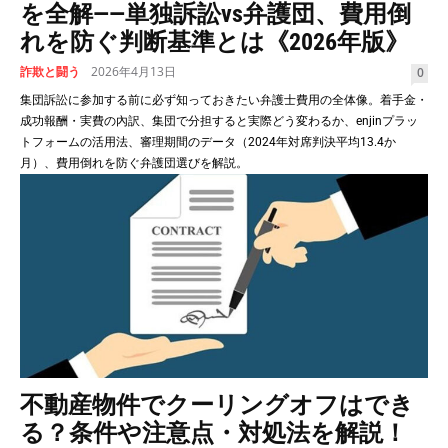
を全解——単独訴訟vs弁護団、費用倒
れを防ぐ判断基準とは《2026年版》
詐欺と闘う
2026年4月13日
0
集団訴訟に参加する前に必ず知っておきたい弁護士費用の全体像。着手金・
成功報酬・実費の內訳、集団で分担すると実際どう変わるか、enjinプラッ
トフォームの活用法、審理期間のデータ（2024年対席判決平均13.4か
月）、費用倒れを防ぐ弁護団選びを解説。
不動産物件でクーリングオフはでき
る？条件や注意点・対処法を解説！