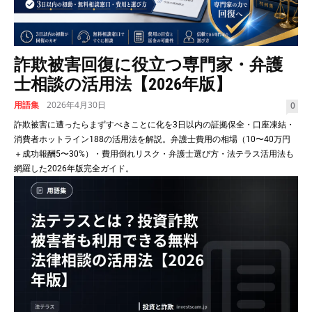
詐欺被害回復に役立つ専門家・弁護
士相談の活用法【2026年版】
用語集
2026年4月30日
0
詐欺被害に遭ったらまずすべきことに化を3日以内の証拠保全・口座凍結・
消費者ホットライン188の活用法を解説。弁護士費用の相場（10〜40万円
＋成功報酬5〜30%）・費用倒れリスク・弁護士選び方・法テラス活用法も
網羅した2026年版完全ガイド。