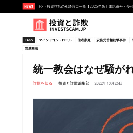
NEWS
FXスワップポイント運用とは？仕組み・リスク・高金利
TAGS
マインドコントロール
信者家庭
安倍元首相銃撃事件
霊感商法
統一教会はなぜ騒が
投資と詐欺編集部
詐欺を知る
2022年10月26日