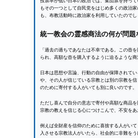
投票率が低い日本の政治では、集団票を持って
もその一つとして自民党をはじめ多くの政治家
も、布教活動時に政治家を利用していたのでし
統一教会の霊感商法の何が問題
「過去の過ちであなたは不幸である。この壺を
られ、高額な壺を購入するように迫るような商
日本は思想や言論、行動の自由が保障されてい
や、その人が信じている宗教とは別の宗教を信
のために寄付する人がいても別に良いのです。
ただし喜んで自分の意志で寄付や高額な商品を
宗教の教えを信じる心につけこんで、不安をあ
例えば全財産を信仰のために喜捨する人がいて
入させる宗教法人がいたら、社会的に非難をう