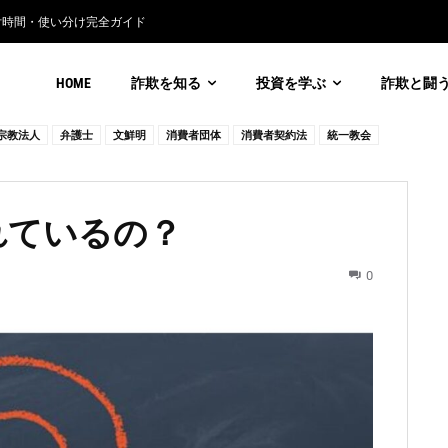
通貨詐欺の見分け方
HOME
詐欺を知る
投資を学ぶ
詐欺と闘
宗教法人
弁護士
文鮮明
消費者団体
消費者契約法
統一教会
れているの？
0