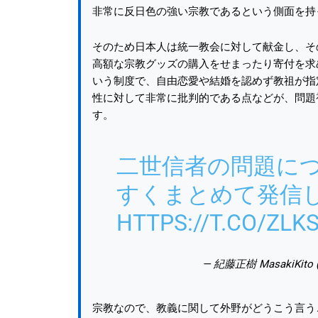
非常に反日色の強い宗教であるという側面を持
そのため日本人は統一教会に対して献金し、そ
高額な宗教グッズの購入をせまったり寄付を求
いう制度で、自由恋愛や結婚を認めず教祖が指
性に対して非常に批判的である点などが、問題
す。
二世信者の問題に
すくまとめて発信
HTTPS://T.CO/ZLK
— 紀藤正樹 MasakiKito (
宗教なので、教義に関して外野がどうこう言う