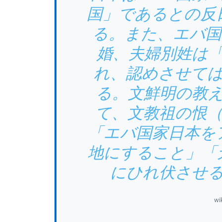
国」であるとの反
る。また、エバ国
婚、夫婦別姓は
れ、認めさせて
る。文鮮明の教
て、文教祖の恨
「エバ国家日本を
地にすること」「
にひれ伏させ
wi