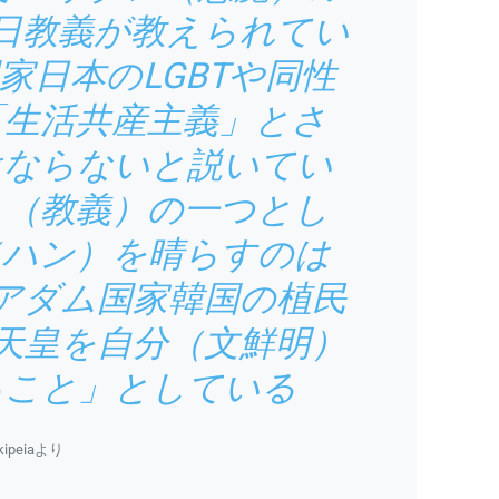
日教義が教えられてい
家日本のLGBTや同性
「生活共産主義」とさ
はならないと説いてい
え（教義）の一つとし
（ハン）を晴らすのは
アダム国家韓国の植民
天皇を自分（文鮮明）
ること」としている
kipeiaより