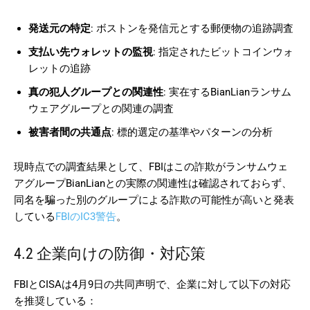
発送元の特定
: ボストンを発信元とする郵便物の追跡調査
支払い先ウォレットの監視
: 指定されたビットコインウォ
レットの追跡
真の犯人グループとの関連性
: 実在するBianLianランサム
ウェアグループとの関連の調査
被害者間の共通点
: 標的選定の基準やパターンの分析
現時点での調査結果として、FBIはこの詐欺がランサムウェ
アグループBianLianとの実際の関連性は確認されておらず、
同名を騙った別のグループによる詐欺の可能性が高いと発表
している
FBIのIC3警告
。
4.2 企業向けの防御・対応策
FBIとCISAは4月9日の共同声明で、企業に対して以下の対応
を推奨している：