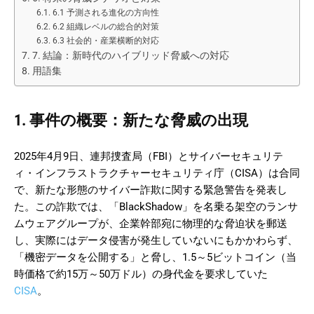
6.1 予測される進化の方向性
6.2 組織レベルの総合的対策
6.3 社会的・産業横断的対応
7. 結論：新時代のハイブリッド脅威への対応
用語集
1. 事件の概要：新たな脅威の出現
2025年4月9日、連邦捜査局（FBI）とサイバーセキュリテ
ィ・インフラストラクチャーセキュリティ庁（CISA）は合同
で、新たな形態のサイバー詐欺に関する緊急警告を発表し
た。この詐欺では、「BlackShadow」を名乗る架空のランサ
ムウェアグループが、企業幹部宛に物理的な脅迫状を郵送
し、実際にはデータ侵害が発生していないにもかかわらず、
「機密データを公開する」と脅し、1.5～5ビットコイン（当
時価格で約15万～50万ドル）の身代金を要求していた
CISA
。