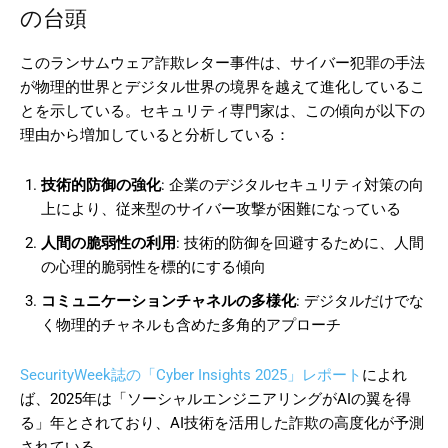
の台頭
このランサムウェア詐欺レター事件は、サイバー犯罪の手法
が物理的世界とデジタル世界の境界を越えて進化しているこ
とを示している。セキュリティ専門家は、この傾向が以下の
理由から増加していると分析している：
技術的防御の強化
: 企業のデジタルセキュリティ対策の向
上により、従来型のサイバー攻撃が困難になっている
人間の脆弱性の利用
: 技術的防御を回避するために、人間
の心理的脆弱性を標的にする傾向
コミュニケーションチャネルの多様化
: デジタルだけでな
く物理的チャネルも含めた多角的アプローチ
SecurityWeek誌の「Cyber Insights 2025」レポート
によれ
ば、2025年は「ソーシャルエンジニアリングがAIの翼を得
る」年とされており、AI技術を活用した詐欺の高度化が予測
されている。