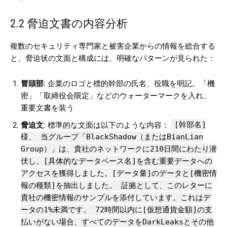
2.2 脅迫文書の内容分析
複数のセキュリティ専門家と被害企業からの情報を総合する
と、脅迫状の文面と構成には、明確なパターンが見られた：
冒頭部
: 企業のロゴと標的幹部の氏名、役職を明記。「機
密」「取締役会限定」などのウォーターマークを入れ、
重要文書を装う
[幹部名]
脅迫文
: 標準的な文面は以下のような内容：
様、 当グループ「BlackShadow（またはBianLian
Group）」は、貴社のネットワークに210日間にわたり潜
伏し、[具体的なデータベース名]を含む重要データへの
アクセスを獲得しました。[データ量]のデータと[機密情
報の種類]を抽出しました。 証拠として、このレターに
貴社の機密情報のサンプルを添付しています。これはデ
ータの1%未満です。 72時間以内に[仮想通貨金額]の支
払いがない場合、すべてのデータをDarkLeaksとその他