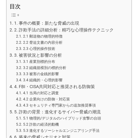
目次
1. 事件の概要：新たな脅威の出現
2. 詐欺手法の詳細分析：精巧な心理操作テクニック
2.1 郵送物の物理的特徴
2.2 脅迫文書の内容分析
2.3 心理的操作技術
3. 被害状況と影響の分析
3.1 産業別標的分布
3.2 組織規模別の標的分析
3.3 被害の金銭的影響
3.4 組織的・心理的影響
4. FBI・CISA共同対応と推奨される防御策
4.1 当局の対応と調査
4.2 企業向けの防御・対応策
4.3 セキュリティ専門家からの追加推奨事項
5. 詐欺の背景：進化するサイバー脅威の潮流
5.1 物理的/デジタルのハイブリッド攻撃の台頭
5.2 詐欺の経済的動機
5.3 進化するソーシャルエンジニアリング手法
6. 将来の脅威シナリオと対策