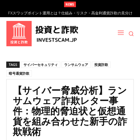
NEWS
FXスワップポイント運用とは？仕組み・リスク・高金利通貨詐欺の見分け
方
TAGS
サイバーセキュリティ
ランサムウェア
投資詐欺
暗号通貨詐欺
【サイバー脅威分析】ラン
サムウェア詐欺レター事
件：物理的脅迫状と仮想通
貨を組み合わせた新手の詐
欺戦術