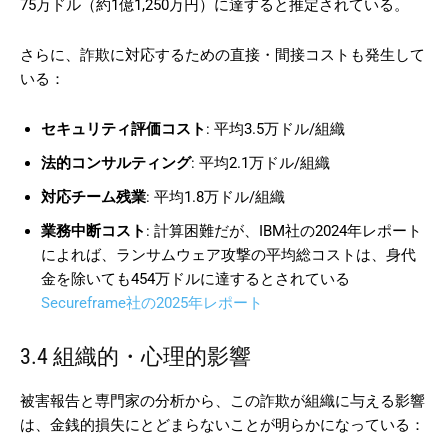
75万ドル（約1億1,250万円）に達すると推定されている。
さらに、詐欺に対応するための直接・間接コストも発生して
いる：
セキュリティ評価コスト
: 平均3.5万ドル/組織
法的コンサルティング
: 平均2.1万ドル/組織
対応チーム残業
: 平均1.8万ドル/組織
業務中断コスト
: 計算困難だが、IBM社の2024年レポート
によれば、ランサムウェア攻撃の平均総コストは、身代
金を除いても454万ドルに達するとされている
Secureframe社の2025年レポート
3.4 組織的・心理的影響
被害報告と専門家の分析から、この詐欺が組織に与える影響
は、金銭的損失にとどまらないことが明らかになっている：