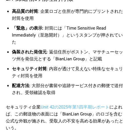
高品質の封筒
: 企業ロゴと住所が専門的にプリントされた
封筒を使用
「緊急」の表示
: 封筒には「Time Sensitive Read
Immediately（至急開封）」というスタンプが押されてい
た
偽装された発信元
: 返信住所がボストン、マサチューセッ
ツ州を発信元とする「BianLian Group」と記載
セキュリティ封筒
: 内容が透けて見えない特殊なセキュリ
ティ封筒を使用
配達方法
: 大部分が書留や追跡サービス付きの郵便で送付
され、受領確認を取得
セキュリティ企業
Unit 42の2025年第1四半期レポート
によれ
ば、この郵送物の表面には「BianLian Group」のロゴを含む
公式な外観が施され、受取人の不安を高める効果があったと
いう。