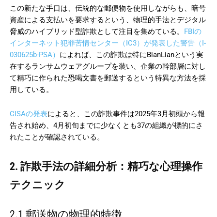
この新たな手口は、伝統的な郵便物を使用しながらも、暗号
資産による支払いを要求するという、物理的手法とデジタル
脅威のハイブリッド型詐欺として注目を集めている。
FBIの
インターネット犯罪苦情センター（IC3）が発表した警告（I-
030625b-PSA）
によれば、この詐欺は特にBianLianという実
在するランサムウェアグループを装い、企業の幹部層に対し
て精巧に作られた恐喝文書を郵送するという特異な方法を採
用している。
CISAの発表
によると、この詐欺事件は2025年3月初頭から報
告され始め、4月初旬までに少なくとも37の組織が標的にさ
れたことが確認されている。
2. 詐欺手法の詳細分析：精巧な心理操作
テクニック
2.1 郵送物の物理的特徴