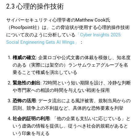
2.3 心理的操作技術
サイバーセキュリティ心理学者のMatthew Cook氏
（Proofpoint社）は、この脅迫状が使用する心理的操作技術
について次のように分析している
「Cyber Insights 2025:
Social Engineering Gets AI Wings」
：
権威の確立
: 企業ロゴや公式文書の体裁を模倣し、知名度
のある（実際には架空の）ランサムウェアグループを名
乗ることで権威を演出している
緊急性の創出
: 72時間という短い期限を設け、冷静な判断
や専門家への相談の時間を与えない戦術を採用
恐怖の活用
: データ流出による風評被害、規制当局からの
罰則、競争上の不利益など、具体的な恐怖要素を列挙
社会的証明の利用
: 「他の企業も支払いに応じている」と
いう虚偽の情報を提供し、従うべき社会的規範があると
いう印象を与える