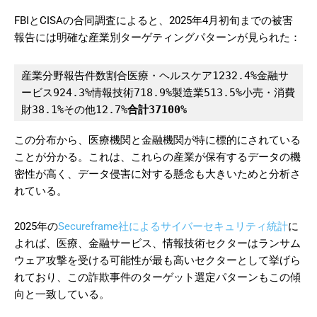
FBIとCISAの合同調査によると、2025年4月初旬までの被害
報告には明確な産業別ターゲティングパターンが見られた：
産業分野報告件数割合医療・ヘルスケア1232.4%金融サ
ービス924.3%情報技術718.9%製造業513.5%小売・消費
財38.1%その他12.7%
合計
37
100%
この分布から、医療機関と金融機関が特に標的にされている
ことが分かる。これは、これらの産業が保有するデータの機
密性が高く、データ侵害に対する懸念も大きいためと分析さ
れている。
2025年の
Secureframe社によるサイバーセキュリティ統計
に
よれば、医療、金融サービス、情報技術セクターはランサム
ウェア攻撃を受ける可能性が最も高いセクターとして挙げら
れており、この詐欺事件のターゲット選定パターンもこの傾
向と一致している。