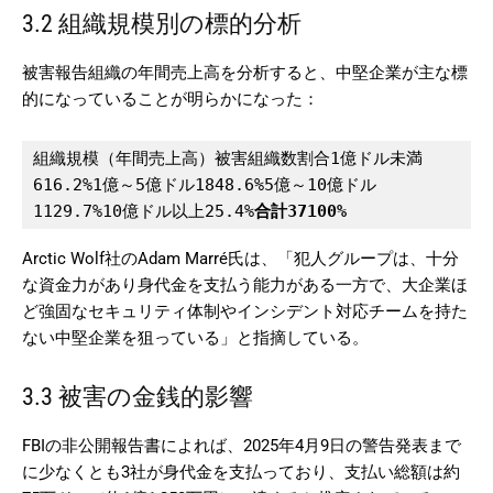
3.2 組織規模別の標的分析
被害報告組織の年間売上高を分析すると、中堅企業が主な標
的になっていることが明らかになった：
組織規模（年間売上高）被害組織数割合1億ドル未満
616.2%1億～5億ドル1848.6%5億～10億ドル
1129.7%10億ドル以上25.4%
合計
37
100%
Arctic Wolf社のAdam Marré氏は、「犯人グループは、十分
な資金力があり身代金を支払う能力がある一方で、大企業ほ
ど強固なセキュリティ体制やインシデント対応チームを持た
ない中堅企業を狙っている」と指摘している。
3.3 被害の金銭的影響
FBIの非公開報告書によれば、2025年4月9日の警告発表まで
に少なくとも3社が身代金を支払っており、支払い総額は約