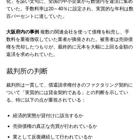
化」を謳い文句に、全国の中小企業から数億円を違法に集め
ていた。手数料率は20～40％に設定され、実質的な年利は数
百パーセントに達していた。
大阪府内の事例
複数の関連会社を使って債権を転売し、手
数料を重複徴収していた業者が摘発された。被害者は売掛債
権を売却したつもりが、最終的に元本を大幅に上回る金額の
返済を求められていた。
裁判所の判断
裁判所は一貫して、償還請求権付きのファクタリング契約に
ついて「実質的には貸金契約である」との判断を示してい
る。特に以下の点が重視されている：
経済的実態が貸付けに該当するか
売掛債権の真正な売買が行われているか
業として反復継続して行われているか