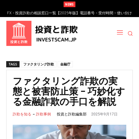
NEWS
FXスワップポイント運用とは？仕組み・リスク・高金利通貨詐欺の見分け
方
TAGS
ファクタリング詐欺
金融庁
ファクタリング詐欺の実
態と被害防止策 – 巧妙化す
る金融詐欺の手口を解説
2025年9月17日
投資と詐欺編集部
詐欺を知る
詐欺事例