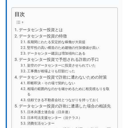
目次
データセンター投資とは
データセンター投資の特徴
長期間にわたる安定的な稼働が大前提
堅牢性の高い構造のため建物の付加価値が高い
データセンター建設は増加傾向にある
データセンター投資で予想される詐欺の手口
架空のデータセンターに投資させられていた
工事費が相場よりも巨額だった
データセンター投資で詐欺に遭わないための対策
即断即決・その場で契約しない
相場の範囲内なのかを確かめるために相見積もりを取
る
信頼できる不動産会社とつながりを持っておく
データセンター投資の詐欺に遭遇した場合の相談先
日本弁護士連合会（日弁連）
日本司法支援センター（法テラス）
消費生活センター