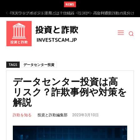
NEWS
FXスワップポイント運用とは？仕組み・リスク・高金利通貨詐欺の見分け
方
TAGS
データセンター投資
データセンター投資は高
リスク？詐欺事例や対策を
解説
2023年3月10日
投資と詐欺編集部
詐欺を知る