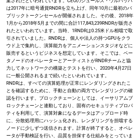
案されたといわれています。CEOのジュールス・ウルバッハ
は2017年に暗号通貨RNDRを立ち上げ、同年10月に最初のパ
ブリックトークンセールが開催されました。その後、2018年
1月から2018年5月までの間に合計117,843,239RNDRが販売さ
れたといわれています。当時、1RNDRは0.25米ドル相噹で取
引されていました。RNDRは、個人や法人の持つGPUをクラ
ウド上で集約し、演算能力をアニメーションスタジオなどに
販売するというビジネスを想定しています。そこでは、ベー
タノードのオペレーターとアーティストがRNDRチームと協
力してネットワークの構築とテストを行い、2020年4月27日
に一般公開されるまで続いたといわれています。
RNDRは、すべての演算処理が正常にレンダリングされたこ
とを確認するために、手動と自動の両方でレンダリングの確
認を行います。ブロックチェーンとしては、イーサリアムブ
ロックチェーンと連動しており、固有のセキュリティプロパ
ティを利用して、演算対象になるデータはアップロード時
に、分散処理用にハッシュ化され、レンダリングを担噹する
ノードに少しずつ送信されます。計算が終了すると、オペレ
ータが手動検証を行い、品質を担保する仕組みをとっていま