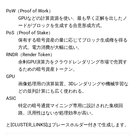
PoW（Proof of Work）
GPUなどの計算資源を使い、最も早く正解を出したノ
ードがブロックを生成する合意形成方式。
PoS（Proof of Stake）
保有する暗号資産の量に応じてブロック生成権を得る
方式。電力消費が大幅に低い。
RNDR（Render Token）
余剰GPU演算力をクラウドレンダリング市場で売買す
るための暗号資産トークン。
GPU
画像処理用の演算裝置。3Dレンダリングや機械学習な
どの並列計算にも広く使われる。
ASIC
特定の暗号通貨マイニング専用に設計された集積回
路。汎用性はないが処理効率が高い。
と[CLUSTER_LINKS]はプレースホルダー付きで生成します。