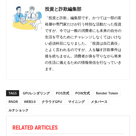
投資と詐欺編集部
「投資と詐欺」編集部です。かつては一部の富
裕層や専門家だけが行う特別な活動だった投資
ですが、今では一般の消費者にも未来の自分の
生活を守るためにチャレンジしなくてはいけな
い必須科目になりました。「投資は自己責任」
とよく言われるのですが、人を騙す詐欺事件は
後を絶ちません。消費者が身を守りながら将来
の生活に備えるための情報発信を行なっていき
ます。
TAGS
GPUレンダリング
POS方式
POW方式
Render Token
RNDR
WEB3.0
クラウドGPU
マイニング
メタバース
ルナショック
RELATED ARTICLES