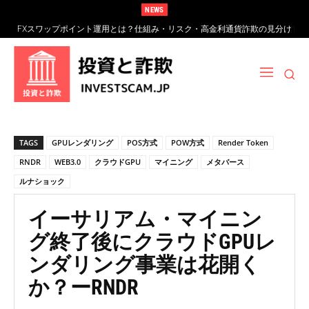
NEWS
FXデイトレード実践ガイド｜副業サラリーマンが活かす時間帯戦略と詐欺
の見分け方
TAGS
GPUレンダリング
POS方式
POW方式
Render Token
RNDR
WEB3.0
クラウドGPU
マイニング
メタバース
ルナショック
イーサリアム・マイニン
グ終了後にクラウドGPUレ
ンダリング事業は花開く
か？ーRNDR