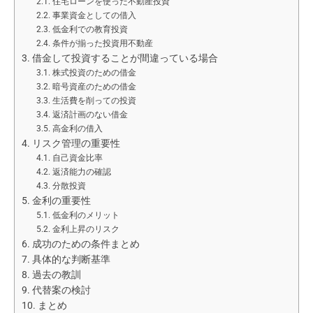
住宅ローンを使った不動産投資
事業資金としての借入
低金利での教育投資
条件が揃った投資用不動産
借金して投資することが間違っている場合
株式投資のための借金
暗号資産のための借金
生活費を削っての投資
返済計画のない借金
高金利の借入
リスク管理の重要性
自己資金比率
返済能力の確認
分散投資
金利の重要性
低金利のメリット
金利上昇のリスク
成功のための条件まとめ
具体的な判断基準
過去の教訓
代替案の検討
まとめ