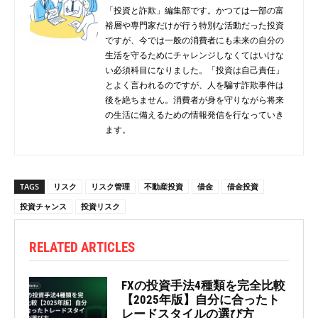
「投資と詐欺」編集部です。かつては一部の富
裕層や専門家だけが行う特別な活動だった投資
ですが、今では一般の消費者にも未来の自分の
生活を守るためにチャレンジしなくてはいけな
い必須科目になりました。「投資は自己責任」
とよく言われるのですが、人を騙す詐欺事件は
後を絶ちません。消費者が身を守りながら将来
の生活に備えるための情報発信を行なっていき
ます。
TAGS
リスク
リスク管理
不動産投資
借金
借金投資
投資チャンス
投資リスク
RELATED ARTICLES
FXの投資手法4種類を完全比較
【2025年版】自分に合ったト
レードスタイルの選び方