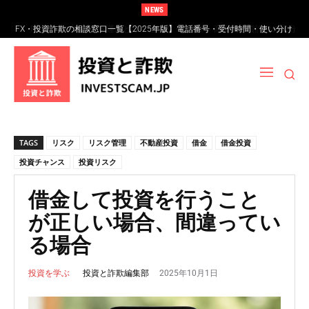
NEWS
FXスワップポイント運用とは？仕組み・リスク・高金利通貨詐欺の見分け
方
TAGS
リスク
リスク管理
不動産投資
借金
借金投資
投資チャンス
投資リスク
借金して投資を行うこと
が正しい場合、間違ってい
る場合
2025年10月1日
投資と詐欺編集部
投資を学ぶ