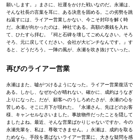
願いします。』まさに、社運をかけた戦いなのだ。永瀬は、
そんな社長の言葉を耳に、ある決意を固める。この劣勢を跳
ね返すには、ライアー営業しかない、今こそ封印を解く時
だ。永瀬が向かったのは、神社である。高額の賽銭を入れ
て、ひたすら拝む。『祠と石碑を壊してごめんなさい。そろ
そろ、元に戻してください。会社が大ピンチなんです。』す
ると、どうだろう。一陣の風が、永瀬を吹き抜けていった。
再びのライアー営業
永瀬はまた、嘘がつけるようになった。ライアー営業復活で
ある。しかし、なぜか心が晴れない。確かに、成約はうなぎ
上りになった。だが、顧客へのうしろめたさが、永瀬の心を
苦しめる。そこに月下が現れた。『永瀬さん、先ほどのお客
様、キャンセルなさいました。事故物件だったことを隠して
ましたよね。最近、そんな営業ばかりじゃないですか。今の
永瀬先輩を、私は、尊敬できません。』永瀬は、成約を取る
ためなら、手段を選ばないライアー営業に、大きな疑問を感