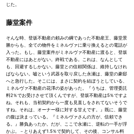
じた。
藤堂案件
そんな時、登坂不動産の頼みの綱であった不動産王、藤堂景
勝からも、全ての物件をミネルヴァに乗り換えるとの電話が
入った。もし、藤堂案件がミネルヴァ不動産に渡ると、登坂
不動産にはあとがない。終戦である。これは、なんとして
も、回避するしかない。藤堂との信頼関係は、維持しなけれ
ばならない。嘘という武器を取り戻した永瀬は、藤堂の豪邸
へと急行した。そこには、まさに契約を結ぼうとしている、
ミネルヴァ不動産の花澤の姿があった。『うちは、管理委託
料2％でお受けさせて頂くんですが、登坂不動産は5％ですよ
ね。それも、当初契約から一度も見直しをされてないそうで
すね。それは、オーナー様に対する甘えです。』既に、藤堂
の腹は決まっている。『ミネルヴァさんの方が、信頼でき
る。』勝負あったか。だが、ここで永瀬に、逆転の一手が浮
かぶ。－とりあえず1.5％で契約して、その後、コンサル料