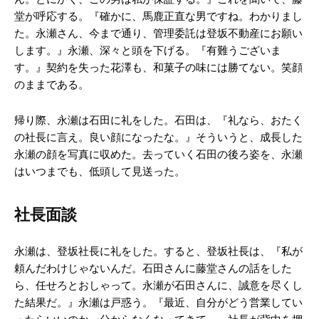
堂が呼応する。『確かに、馬鹿正直な男ですね。わかりまし
た。永瀬さん、今まで通り、管理委託は登坂不動産にお願い
します。』永瀬、深々と頭を下げる。『有難うございま
す。』契約を失った花澤も、和菓子の味には勝てない。笑顔
のままである。
帰り際、永瀬は石田に礼をした。石田は、『礼なら、おたく
の社長に言え。良い顔になったな。』そういうと、成長した
永瀬の顔を写真に収めた。去っていく石田の後ろ姿を、永瀬
はいつまでも、低頭して見送った。
社長面談
永瀬は、登坂社長に礼をした。すると、登坂社長は、『私が
頼んだわけじゃないんだ。石田さんに藤堂さんの話をした
ら、任せろとおしゃって。永瀬が石田さんに、誠意を尽くし
た結果だ。』永瀬は戸惑う。『最近、自分がどう営業してい