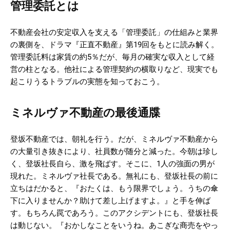
管理委託とは
不動産会社の安定収入を支える「管理委託」の仕組みと業界
の裏側を、ドラマ『正直不動産』第19回をもとに読み解く。
管理委託料は家賃の約5％だが、毎月の確実な収入として経
営の柱となる。他社による管理契約の横取りなど、現実でも
起こりうるトラブルの実態を知っておこう。
ミネルヴァ不動産の最後通牒
登坂不動産では、朝礼を行う。だが、ミネルヴァ不動産から
の大量引き抜きにより、社員数が随分と減った。今朝は珍し
く、登坂社長自ら、激を飛ばす。そこに、1人の強面の男が
現れた。ミネルヴァ社長である。無礼にも、登坂社長の前に
立ちはだかると、『おたくは、もう限界でしょう。うちの傘
下に入りませんか？助けて差し上げますよ。』と手を伸ば
す。もちろん罠であろう。このアクシデントにも、登坂社長
は動じない。『おかしなことをいうね。あこぎな商売をやっ