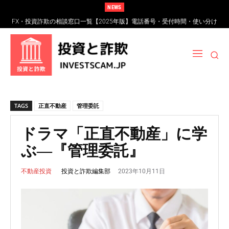
NEWS
FX・投資詐欺の相談窓口一覧【2025年版】電話番号・受付時間・使い分け
FXスワップポイント運用とは？仕組み・リスク・高金利通貨詐欺の見分け
完全ガイド
方
TAGS
正直不動産
管理委託
ドラマ「正直不動産」に学
ぶ―『管理委託』
2023年10月11日
投資と詐欺編集部
不動産投資