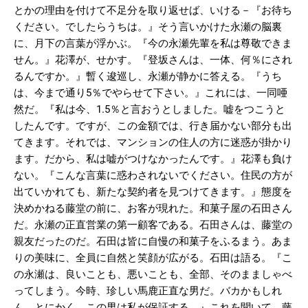
とかの理由を付けて不足分を取り返せば、いける－『お待ち
ください。でしたらうちは。』そう言いかけた永瀬の脳裏
に、月下の言葉が浮かぶ。『今の永瀬先輩を私は尊敬できま
せん。』花澤が、せかす。『登坂さんは、一体、何％にされ
るんですか。』暫く逡巡し、永瀬が静かに答える。『うち
は、今まで通り5％でやらせて下さい。』これには、一同唖
然だ。『私は今、1.5％と言おうとしました。嘘をつこうと
したんです。ですが、この金額では、行き届かない部分も出
てきます。それでは、マンションの住人の方に迷惑が掛かり
ます。だから、私は嘘がつけなかったんです。』花澤も負け
ない。『こんな言葉に惑わされないでください。住民の方が
出ていかれても、新たな契約者を見つけてきます。』態度を
決めかねる藤堂の前に、お客が現れた。和菓子屋の石田さん
だ。永瀬の正直営業の第一顧客である。石田さんは、藤堂の
親友だったのだ。石田は皆に自慢の和菓子をふるまう。あま
りの美味に、全員に自然と笑顔が広がる。石田は語る。『こ
の永瀬は、良いことも、悪いことも、全部、そのまましゃべ
ってしまう。今時、珍しい馬鹿正直な男だ。バカかもしれ
ん。とにかく、この男は私が保証する。』これを聞いて、藤