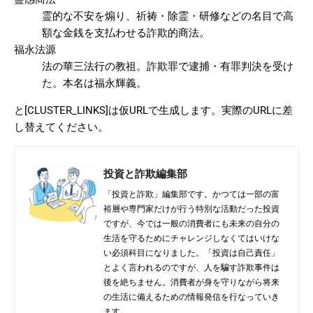
霊的な不安を煽り、祈祷・除霊・研修などの名目で高
額な金銭を支払わせる詐欺的商法。
福永法源
法の華三法行の教祖。詐欺罪で逮捕・有罪判決を受け
た。本名は福永輝義。
と[CLUSTER_LINKS]は仮URLで生成します。実際のURLに差
し替えてください。
投資と詐欺編集部
「投資と詐欺」編集部です。かつては一部の富
裕層や専門家だけが行う特別な活動だった投資
ですが、今では一般の消費者にも未来の自分の
生活を守るためにチャレンジしなくてはいけな
い必須科目になりました。「投資は自己責任」
とよく言われるのですが、人を騙す詐欺事件は
後を絶ちません。消費者が身を守りながら将来
の生活に備えるための情報発信を行なっていき
ます。