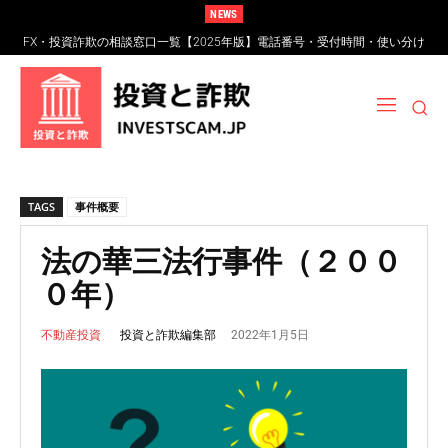
NEWS
FX・投資詐欺の相談窓口一覧【2025年版】電話番号・受付時間・使い分け
完全ガイド
TAGS
事件概要
法の華三法行事件（２００
０年）
2022年1月5日
投資と詐欺編集部
不動産投資