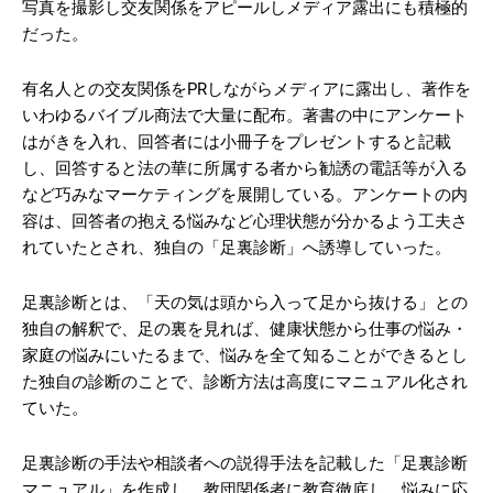
写真を撮影し交友関係をアピールしメディア露出にも積極的
だった。
有名人との交友関係をPRしながらメディアに露出し、著作を
いわゆるバイブル商法で大量に配布。著書の中にアンケート
はがきを入れ、回答者には小冊子をプレゼントすると記載
し、回答すると法の華に所属する者から勧誘の電話等が入る
など巧みなマーケティングを展開している。アンケートの内
容は、回答者の抱える悩みなど心理状態が分かるよう工夫さ
れていたとされ、独自の「足裏診断」へ誘導していった。
足裏診断とは、「天の気は頭から入って足から抜ける」との
独自の解釈で、足の裏を見れば、健康状態から仕事の悩み・
家庭の悩みにいたるまで、悩みを全て知ることができるとし
た独自の診断のことで、診断方法は高度にマニュアル化され
ていた。
足裏診断の手法や相談者への説得手法を記載した「足裏診断
マニュアル」を作成し、教団関係者に教育徹底し、悩みに応