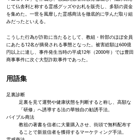
じて仏舎利と称する霊感グッズやお札を販売し、多額の資金
を集めた。一世を風靡した霊感商法を徹底的に学んだ取り組
みだったといえる。
こうした行為が詐欺に当たるとして、教組・幹部のほぼ全員
にあたる12名が摘発される事態となった。被害総額は600億
円以上に達し、事件発生当時の平成12年（2000年）では豊田
商事事件に次ぐ大型詐欺事件であった。
用語集
足裏診断
足裏を見て運勢や健康状態を判断すると称し、高額な
「研修」へ誘導する法の華独自の勧誘手法。
バイブル商法
教祖の著書を信者に大量購入させ、街頭で無料配布す
ることで新規信者を獲得するマーケティング手法。
霊感商法