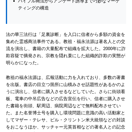
バイブル商法からアンケート誘導まで巧妙なマーケ
ティングの構造
法の華三法行は「足裏診断」を入口に信者から多額の資金を
集めた霊感商法事件である。教祖・福永法源は著名人との交
流を演出し、書籍の大量配布で組織を拡大した。2000年に詐
欺容疑で摘発され、宗教を隠れ蓑にした組織的詐欺の実態が
明らかになった。
教祖の福永法源は、広報活動に力を入れており、多数の著書
を出版。書店の目立つ箇所に山積みさせ話題性があるかのよ
うに演出し、信者に購入させるなどしていた。さらに街頭看
板、電車の中吊広告などの広告宣伝を行い、信者に購入させ
た書籍を街頭、駅周辺、病院周辺などで無料配布させてい
た。また名誉博士号を購入し環境問題に意識の高い活動家と
してマザー・テレサ、ビル・クリントン米大統領などの対談
をおこなうほか、サッチャー元英首相などの著名人との記念