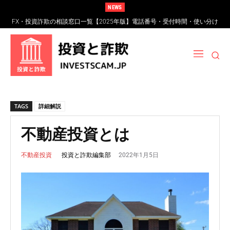
NEWS
FX・投資詐欺の相談窓口一覧【2025年版】電話番号・受付時間・使い分け
FXスワップポイント運用とは？仕組み・リスク・高金利通貨詐欺の見分け
完全ガイド
方
TAGS
詳細解説
不動産投資とは
2022年1月5日
投資と詐欺編集部
不動産投資