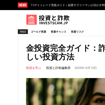
NEWS
FXデイトレード実践ガイド｜副業サラリーマンが活かす時間
FXで損切りできない心理と克服法【プロスペクト理論で解
TAGS
ゴールド投資
投資チャンス
投資リスク
金投資完全ガイド：
しい投資方法
投資と詐欺編集部
投資を学ぶ
2025年10月13日