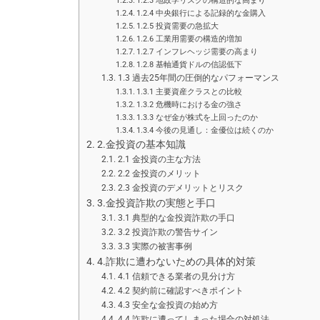
1.2.3 地政学リスクの構造的な高まり
1.2.4 中央銀行による記録的な金購入
1.2.5 投資需要の急拡大
1.2.6 工業用需要の構造的増加
1.2.7 インフレヘッジ需要の高まり
1.2.8 基軸通貨ドルの信認低下
1.3 過去25年間の圧倒的なパフォーマンス
1.3.1 主要資産クラスとの比較
1.3.2 危機時における金の強さ
1.3.3 なぜ金が株式を上回ったのか
1.3.4 今後の見通し：金優位は続くのか
2.金投資の基本知識
2.1 金投資の主な方法
2.2 金投資のメリット
2.3 金投資のデメリットとリスク
3.金投資詐欺の実態と手口
3.1 典型的な金投資詐欺の手口
3.2 投資詐欺の警告サイン
3.3 実際の被害事例
4.詐欺に遭わないための具体的対策
4.1 信頼できる業者の見分け方
4.2 契約前に確認すべきポイント
4.3 安全な金投資の始め方
4.4 詐欺に遭ってしまった場合の対処法