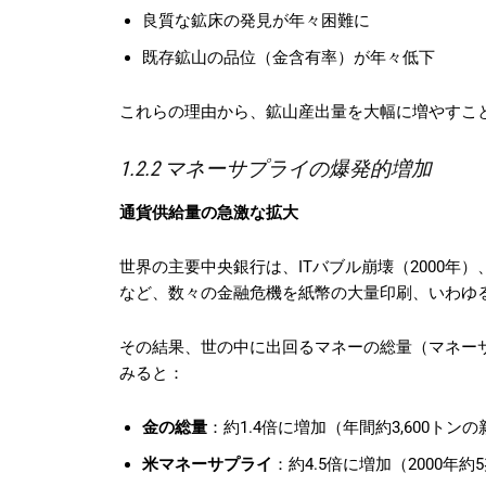
良質な鉱床の発見が年々困難に
既存鉱山の品位（金含有率）が年々低下
これらの理由から、鉱山産出量を大幅に増やすこ
1.2.2 マネーサプライの爆発的増加
通貨供給量の急激な拡大
世界の主要中央銀行は、ITバブル崩壊（2000年）
など、数々の金融危機を紙幣の大量印刷、いわゆ
その結果、世の中に出回るマネーの総量（マネー
みると：
金の総量
：約1.4倍に増加（年間約3,600トン
米マネーサプライ
：約4.5倍に増加（2000年約5