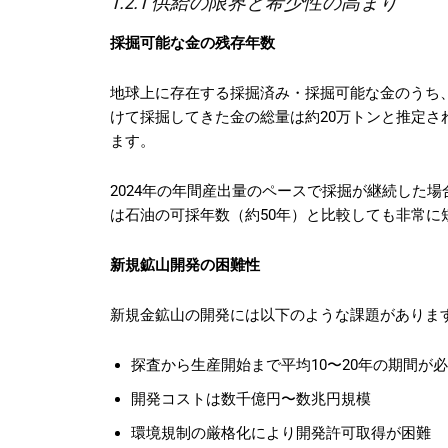
1.2.1 供給の限界と希少性の高まり
採掘可能な金の残存年数
地球上に存在する採掘済み・採掘可能な金のうち
けて採掘してきた金の総量は約20万トンと推定さ
ます。
2024年の年間産出量のペースで採掘が継続した
は石油の可採年数（約50年）と比較しても非常に
新規鉱山開発の困難性
新規金鉱山の開発には以下のような課題がありま
探査から生産開始まで平均10〜20年の期間が
開発コストは数千億円〜数兆円規模
環境規制の厳格化により開発許可取得が困難