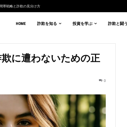
帯戦略と詐欺の見分け方
説】
HOME
詐欺を知る
投資を学ぶ
詐欺と闘
詐欺に遭わないための正
0