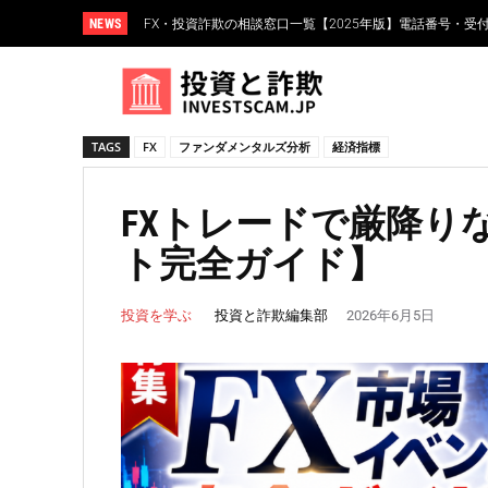
NEWS
FX・投資詐欺の相談窓口一覧【2025年版】電話番号・受
FXスワップポイント運用とは？仕組み・リスク・高金
TAGS
FX
ファンダメンタルズ分析
経済指標
FXトレードで厳降り
ト完全ガイド】
投資と詐欺編集部
投資を学ぶ
2026年6月5日