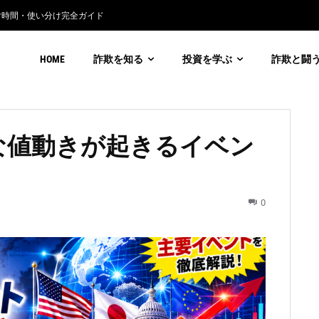
付時間・使い分け完全ガイド
利通貨詐欺の見分け方
HOME
詐欺を知る
投資を学ぶ
詐欺と闘
な値動きが起きるイベン
0