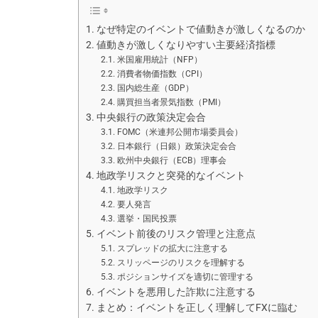
なぜ特定のイベントで値動きが激しくなるのか
値動きが激しくなりやすい主要経済指標
米国雇用統計（NFP）
消費者物価指数（CPI）
国内総生産（GDP）
購買担当者景気指数（PMI）
中央銀行の政策決定会合
FOMC（米連邦公開市場委員会）
日本銀行（日銀）政策決定会合
欧州中央銀行（ECB）理事会
地政学リスクと突発的なイベント
地政学リスク
要人発言
選挙・国民投票
イベント前後のリスク管理と注意点
スプレッドの拡大に注意する
スリッページのリスクを理解する
ポジションサイズを適切に管理する
イベントを悪用した詐欺に注意する
まとめ：イベントを正しく理解してFXに臨む