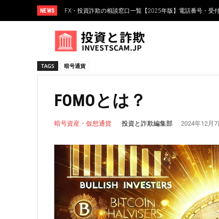
NEWS
FX・投資詐欺の相談窓口一覧【2025年版】電話番号・受付
FXスワップポイント運用とは？仕組み・リスク・高金利
TAGS
暗号通貨
FOMOとは？
投資と詐欺編集部
暗号資産・仮想通貨
2024年12月