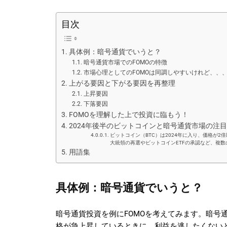
目次
具体例：暗号通貨でいうと？
暗号通貨市場でのFOMOの特徴
市場心理としてのFOMOは同調しやすいけれど、、
上がる要因と下がる要因を再整理
上昇要因
下落要因
FOMOを理解した上で投資に臨もう！
2024年後半のビットコインと暗号通貨市場の注
ビットコイン（BTC）は2024年に入り、価格が2
大統領の再選やビットコインETFの承認など、複
用語集
具体例：暗号通貨でいうと？
暗号通貨投資を例にFOMOを考えてみます。暗号通貨投資に
格が急上昇しているときに、利益を逃したくない