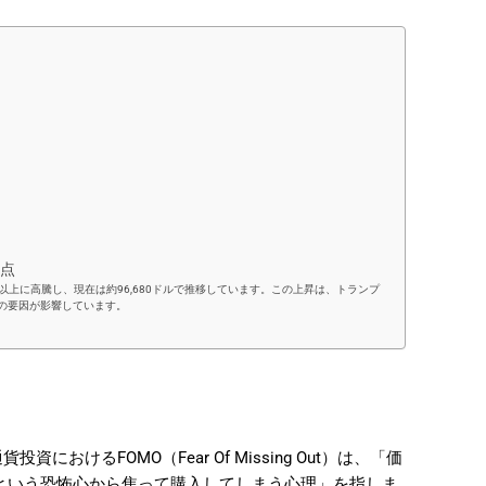
、
目点
倍以上に高騰し、現在は約96,680ドルで推移しています。この上昇は、トランプ
数の要因が影響しています。
おけるFOMO（Fear Of Missing Out）は、「価
という恐怖心から焦って購入してしまう心理」を指しま