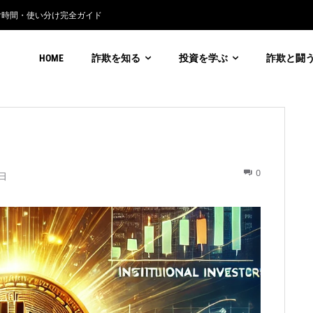
時間・使い分け完全ガイド
通貨詐欺の見分け方
HOME
詐欺を知る
投資を学ぶ
詐欺と闘
0
7日