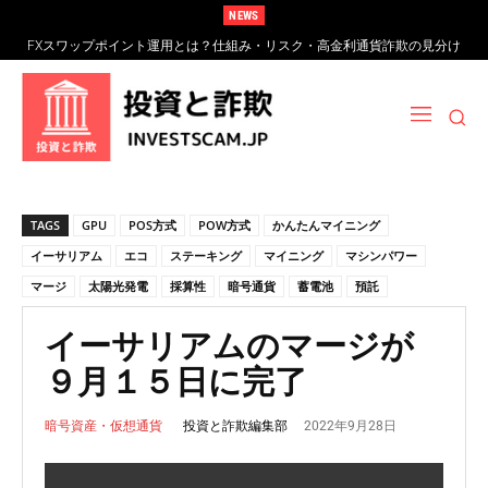
NEWS
FXスワップポイント運用とは？仕組み・リスク・高金利通貨詐欺の見分け
方
TAGS
GPU
POS方式
POW方式
かんたんマイニング
イーサリアム
エコ
ステーキング
マイニング
マシンパワー
マージ
太陽光発電
採算性
暗号通貨
蓄電池
預託
イーサリアムのマージが
９月１５日に完了
2022年9月28日
投資と詐欺編集部
暗号資産・仮想通貨