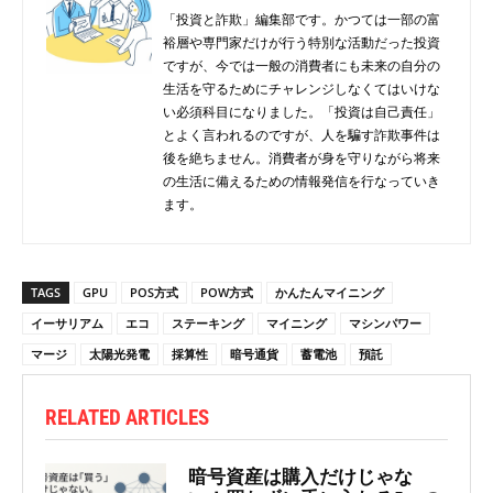
「投資と詐欺」編集部です。かつては一部の富
裕層や専門家だけが行う特別な活動だった投資
ですが、今では一般の消費者にも未来の自分の
生活を守るためにチャレンジしなくてはいけな
い必須科目になりました。「投資は自己責任」
とよく言われるのですが、人を騙す詐欺事件は
後を絶ちません。消費者が身を守りながら将来
の生活に備えるための情報発信を行なっていき
ます。
TAGS
GPU
POS方式
POW方式
かんたんマイニング
イーサリアム
エコ
ステーキング
マイニング
マシンパワー
マージ
太陽光発電
採算性
暗号通貨
蓄電池
預託
RELATED ARTICLES
暗号資産は購入だけじゃな