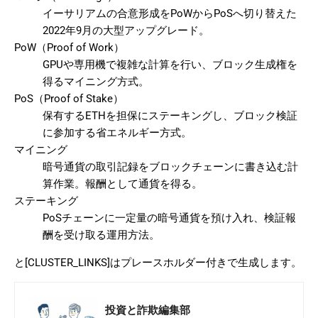
イーサリアムの合意形成をPoWからPoSへ切り替えた
2022年9月の大型アップグレード。
PoW（Proof of Work）
GPUや専用機で複雑な計算を行い、ブロック生成権を
得るマイニング方式。
PoS（Proof of Stake）
保有するETHを担保にステーキングし、ブロック検証
に参加する省エネルギー方式。
マイニング
暗号通貨の取引記録をブロックチェーンに書き込む計
算作業。報酬として通貨を得る。
ステーキング
PoSチェーンに一定量の暗号通貨を預け入れ、検証報
酬を受け取る運用方法。
と[CLUSTER_LINKS]はプレースホルダー付きで生成します。
投資と詐欺編集部