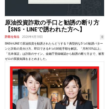
原油投資詐欺の手口と勧誘の断り方
【SNS・LINEで誘われた方へ】
詐欺を知る
2026年4月18日
0
SNSやLINEで原油投資を勧誘されたらどうする？典型的な5つの勧誘パター
ンと詐欺の見分け方、即日できる4つの対処手順を解説。「月利10%以上」
「元本保証」は詐欺のサイン。金融庁登録確認から勧誘の断り方まで、被害
ゼロの実践知識をまとめました。