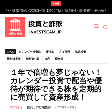
NEWS
FX・投資詐欺の相談窓口一覧【2025年版】電話番号・受付時間・使い分け
FXスワップポイント運用とは？仕組み・リスク・高金利通貨詐欺の見分け
完全ガイド
方
TAGS
カレンダー投資法
優待株
月３万円
株式投資
権利確定日
権利落ち日
複利
配当株
１年で倍増も夢じゃない！
カレンダー投資で配当や優
待が期待できる株を定期的
に売買して資産形成！
2022年12月9日
投資と詐欺編集部
株式投資