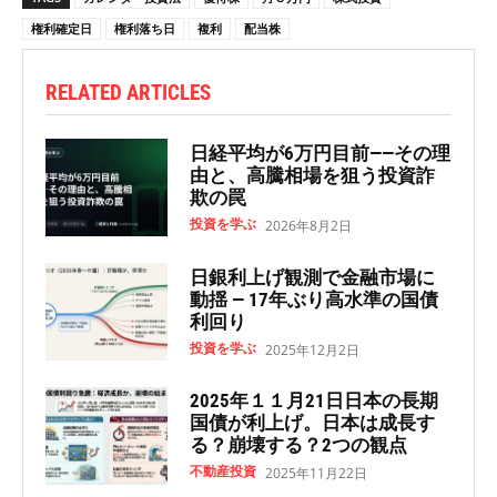
権利確定日
権利落ち日
複利
配当株
RELATED ARTICLES
日経平均が6万円目前——その理
由と、高騰相場を狙う投資詐
欺の罠
投資を学ぶ
2026年8月2日
日銀利上げ観測で金融市場に
動揺 — 17年ぶり高水準の国債
利回り
投資を学ぶ
2025年12月2日
2025年１１月21日日本の長期
国債が利上げ。日本は成長す
る？崩壊する？2つの観点
不動産投資
2025年11月22日