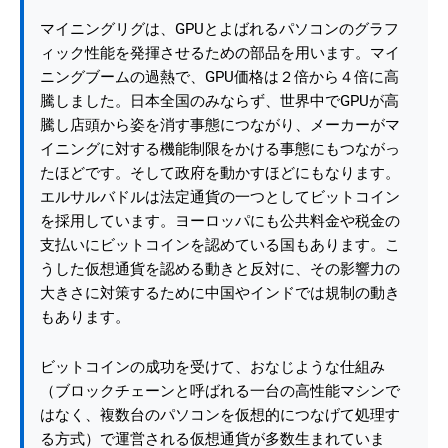
マイニングリグは、GPUとよばれるパソコンのグラフ
ィック性能を発揮させるための部品を用います。マイ
ニングブームの過熱で、GPU価格は２倍から４倍に高
騰しました。日本全国のみならず、世界中でGPUが高
騰し店頭から姿を消す事態につながり、メーカーがマ
イニングに対する機能制限をかける事態にもつながっ
たほどです。そして政府を動かすほどにもなります。
エルサルバドルは法定通貨の一つとしてビットコイン
を採用しています。ヨーロッパにも公共料金や税金の
支払いにビットコインを認めている国もあります。こ
うした仮想通貨を認める動きと反対に、その影響力の
大きさに対策するために中国やインドでは規制の動き
もあります。
ビットコインの成功を受けて、おなじような仕組み
（ブロックチェーンと呼ばれる一台の高性能マシンで
はなく、複数台のパソコンを仮想的につなげて処理す
る方式）で運営される仮想通貨が多数生まれていま