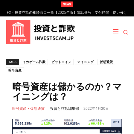
NEWS
FX・投資詐欺の相談窓口一覧【2025年版】電話番号・受付時間・使い分け
FXスワップポイント運用とは？仕組み・リスク・高金利通貨詐欺の見分け
完全ガイド
方
TAGS
イカゲーム詐欺
ビットコイン
マイニング
仮想通貨
暗号資産
暗号資産は儲かるのか？マ
イニングは？
2022年4月20日
投資と詐欺編集部
暗号資産・仮想通貨