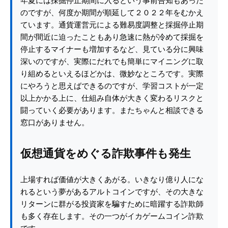
年夏には採掘停止期間に入るという事前告知もあった
のですが、何度か期間が順延して２０２２年をむかえ
ています。通貨運営元による難易度調整と採掘停止期
間が間近に迫ったこともあり急速に熱が冷めて採掘を
停止するマイナーも増加するなど、見ている分に興味
深いのですが、実際にだれでも簡単にマイニングに取
り組めるといえるほどかは、微妙なところです。実際
にやろうと思えばできるのですが、学習コストが一定
以上かかる上に、仕組み自体が大きく変わるリスクと
闘っていく必要があります。またちゃんと相談できる
窓口がありません。
仮想通貨をめぐる詐欺事件も発生
上場すれば価値が大きくあがる。いきなり億り人にな
れるという夢があるアルトコインですが、その大きな
リターンに群がる投資家を騙すために暗躍する詐欺師
も多く存在します。その一つがイカゲームコイン詐欺